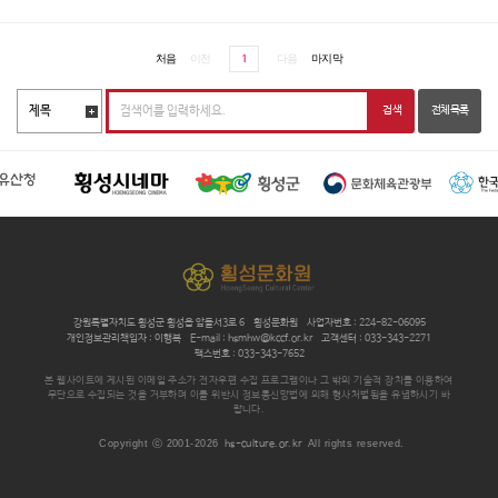
1
강원특별자치도 횡성군 횡성읍 앞들서3로 6
횡성문화원
사업자번호 : 224-82-06095
개인정보관리책임자 : 이행복
E-mail : hsmhw@kccf.or.kr
고객센터 : 033-343-2271
팩스번호 : 033-343-7652
본 웹사이트에 게시된 이메일 주소가 전자우편 수집 프로그램이나 그 밖의 기술적 장치를 이용하여
무단으로 수집되는 것을 거부하며 이를 위반시 정보통신망법에 의해 형사처벌됨을 유념하시기 바
랍니다.
Copyright ⓒ 2001-2026
hs-culture.or.kr
All rights reserved.