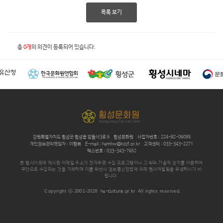
목록 보기
총
0개
의 의견이 등록되어 있습니다.
강원특별자치도 횡성군 횡성읍 앞들서3로 6
횡성문화원
사업자번호 : 224-82-06095
개인정보관리책임자 : 이행복
E-mail : hsmhw@kccf.or.kr
고객센터 : 033-343-2271
팩스번호 : 033-343-7652
본 웹사이트에 게시된 이메일 주소가 전자우편 수집 프로그램이나 그 밖의 기술적 장치를 이용하여
무단으로 수집되는 것을 거부하며 이를 위반시 정보통신망법에 의해 형사처벌됨을 유념하시기 바
랍니다.
Copyright ⓒ 2001-2026
hs-culture.or.kr
All rights reserved.