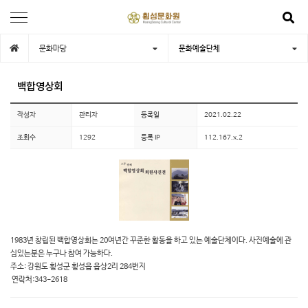
문화마당
문화예술단체
백합영상회
작성자
관리자
등록일
2021.02.22
조회수
1292
등록 IP
112.167.x.2
1983년 창립된 백합영상회는 20여년간 꾸준한 활동을 하고 있는 예술단체이다. 사진예술에 관
심있는분은 누구나 참여 가능하다.
주소: 강원도 횡성군 횡성읍 읍상2리 284번지
연락처:343-2618