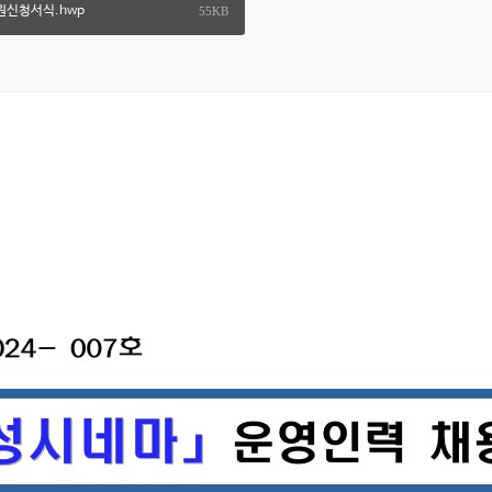
원신청서식.hwp
55KB