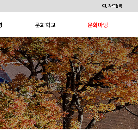
자료검색
광
문화학교
문화마당
문화강좌
문화소식
소개
문화동아리
공지사항
문화갤러리
물
광사이트