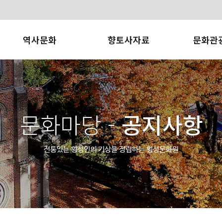
역사문화
향토사자료
문화관
횡성의 역사
어사매
횡성소개
횡성의 문화재
횡성문화
횡성축제
횡성의 인물
향토사 사료집
관광/레져
문화마당 -
공지사항
횡성의 지명유래
연구문
향토특산
횡성군관
전통있는 횡성인의 기상을 정립하는
횡성문화원