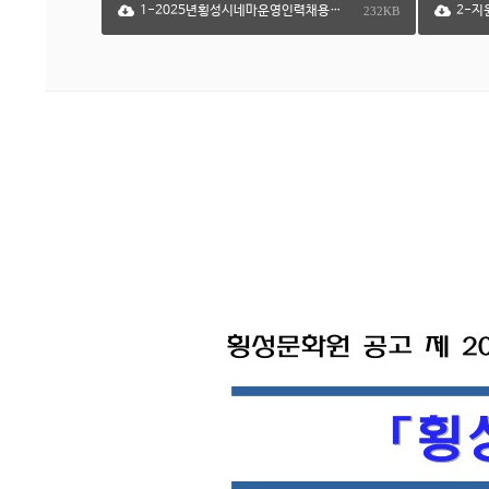
1-2025년횡성시네마운영인력채용공고.pdf
2-지
232KB