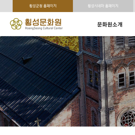
횡성군청 홈페이지
횡성시네마 홈페이지
문화원소개
인사말
연혁 및 조직구성
주요사업
시설현황
오시는 길