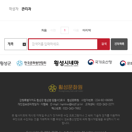
관리자
1
강원특별자치도 횡성군 횡성읍 앞들서3로 6
횡성문화원
사업자번호 : 224-82-06095
개인정보관리책임자 : 이행복
E-mail : hsmhw@kccf.or.kr
고객센터 : 033-343-2271
팩스번호 : 033-343-7652
본 웹사이트에 게시된 이메일 주소가 전자우편 수집 프로그램이나 그 밖의 기술적 장치를 이용하여
무단으로 수집되는 것을 거부하며 이를 위반시 정보통신망법에 의해 형사처벌됨을 유념하시기 바
랍니다.