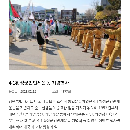
4.1횡성군민만세운동 기념행사
2021.02.22
1977
강원특별자치도 내 최대규모의 조직적 항일운동이었던 4.1횡성군민만세
운동을 기념하고 순국선열들의 숭고한 얼을 기리기 위하여 1997년부터
매년 4월1일 삼일공원, 삼일광장 등에서 만세운동 재연, 식전행사(진혼
무), 헌화 및 분향, 4.1횡성군민만세운동 기념식 등 다양한 이벤트 행사를
개최하여 애국의 고장 횡성의 얼..