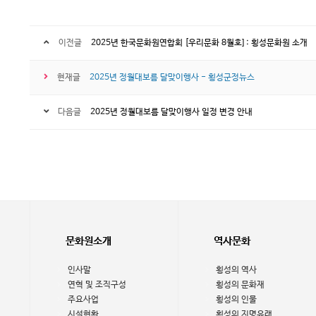
이전글
2025년 한국문화원연합회 [우리문화 8월호] : 횡성문화원 소개
현재글
2025년 정월대보름 달맞이행사 - 횡성군정뉴스
다음글
2025년 정월대보름 달맞이행사 일정 변경 안내
문화원소개
역사문화
인사말
횡성의 역사
연혁 및 조직구성
횡성의 문화재
주요사업
횡성의 인물
시설현황
횡성의 지명유래