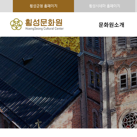
횡성군청 홈페이지
횡성시네마 홈페이지
문화원소개
인사말
연혁 및 조직구성
주요사업
시설현황
오시는 길