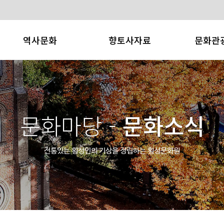
역사문화
향토사자료
문화관
횡성의 역사
어사매
횡성소개
횡성의 문화재
횡성문화
횡성축제
횡성의 인물
향토사 사료집
관광/레져
문화마당 -
문화소식
횡성의 지명유래
연구문
향토특산
횡성군관
전통있는 횡성인의 기상을 정립하는
횡성문화원