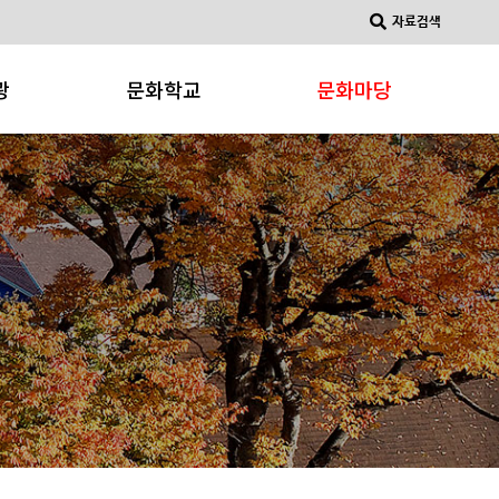
자료검색
광
문화학교
문화마당
문화강좌
문화소식
소개
문화동아리
공지사항
문화갤러리
물
광사이트