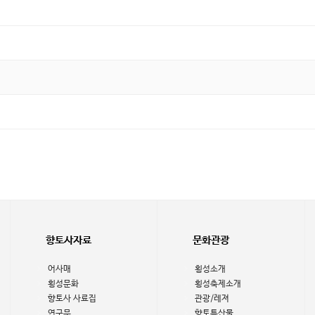
향토사자료
문화관광
어사매
횡성소개
횡성문화
횡성축제소개
향토사 사료집
관광/레져
연구문
향토특산물